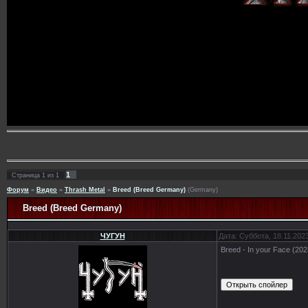
1
Страница
1
из
1
Форум
»
Видео
»
Thrash Metal
»
Breed (Breed Germany)
(Germany)
Breed (Breed Germany)
ЧУГУН
Дата: Суббота, 18.11.202
Breed - In your Face (202