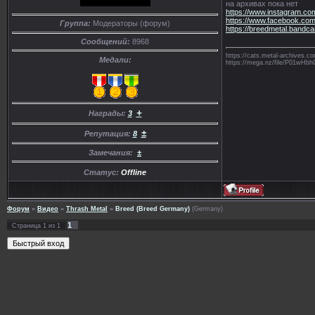
на архивах пока нет
https://www.instagram.co
https://www.facebook.co
Группа:
Модераторы (форум)
https://breedmetal.band
Сообщений:
8968
https://cats.metal-archives
Медали:
https://mega.nz/file/P01
+
Награды:
3
±
Репутация:
8
Замечания:
±
Статус:
Offline
Форум
»
Видео
»
Thrash Metal
»
Breed (Breed Germany)
(Germany)
1
Страница
1
из
1