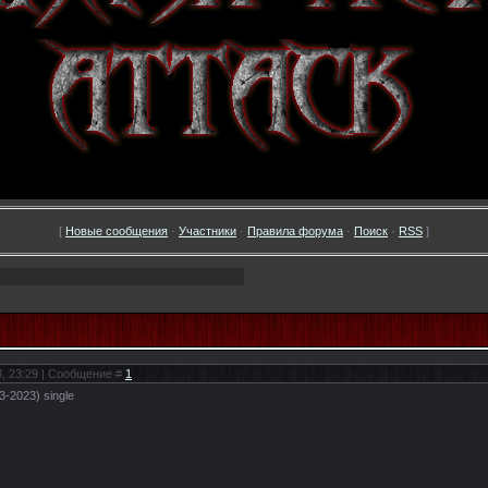
[
Новые сообщения
·
Участники
·
Правила форума
·
Поиск
·
RSS
]
3, 23:29 | Сообщение #
1
3-2023) single