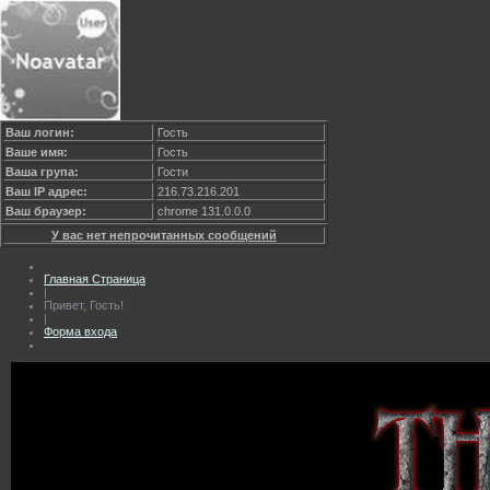
Ваш логин:
Гость
Ваше имя:
Гость
Ваша група:
Гости
Ваш IP адрес:
216.73.216.201
Ваш браузер:
chrome 131.0.0.0
У вас нет непрочитанных сообщений
Главная Страница
|
Привет, Гость!
|
Форма входа