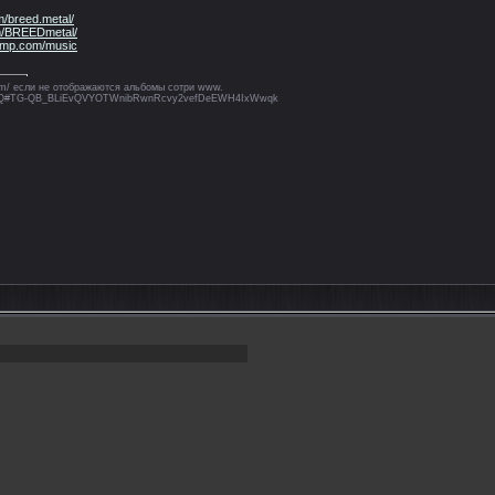
m/breed.metal/
m/BREEDmetal/
camp.com/music
.com/ если не отображаются альбомы сотри www.
wHbhQ#TG-QB_BLiEvQVYOTWnibRwnRcvy2vefDeEWH4IxWwqk