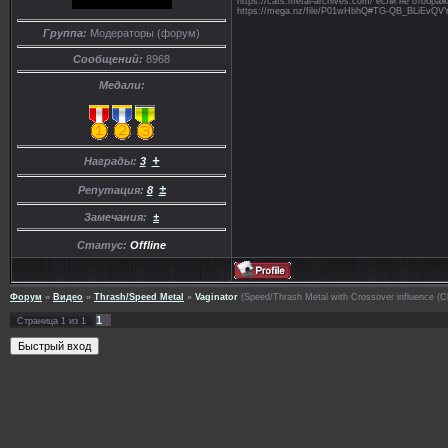
https://cats.metal-archives.com/ если не отобр
https://mega.nz/file/P01wHbhQ#TG-QB_BLiE
Группа:
Модераторы (форум)
Сообщений:
8968
Медали:
+
Награды:
3
±
Репутация:
8
Замечания:
±
Статус:
Offline
Форум
»
Видео
»
Thrash/Speed Metal
»
Vaginator
(Speed/Thrash Metal with Crossover influence (Ch
1
Страница
1
из
1