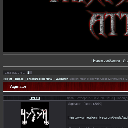
[
Новые сообщения
·
Уча
1
Страница
1
из
1
Форум
»
Видео
»
Thrash/Speed Metal
»
Vaginator
(Speed/Thrash Metal with Crossover influence (Ch
Vaginator
ЧУГУН
Дата: Четверг, 27.08.2020, 22:57 | Сообщ
Vaginator - Fiebre (2010)
https://www.metal-archives.com/bands/Vag