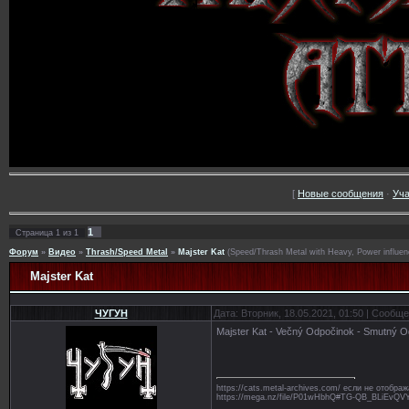
[
Новые сообщения
·
Уча
1
Страница
1
из
1
Форум
»
Видео
»
Thrash/Speed Metal
»
Majster Kat
(Speed/Thrash Metal with Heavy, Power influenc
Majster Kat
ЧУГУН
Дата: Вторник, 18.05.2021, 01:50 | Сообщ
Majster Kat - Večný Odpočinok - Smutný O
https://cats.metal-archives.com/ если не отобр
https://mega.nz/file/P01wHbhQ#TG-QB_BLiE