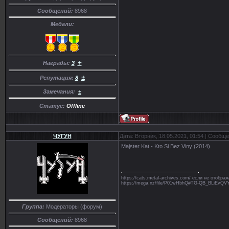
Сообщений:
8968
Медали:
+
Награды:
3
±
Репутация:
8
Замечания:
±
Статус:
Offline
ЧУГУН
Дата: Вторник, 18.05.2021, 01:54 | Сообщ
Majster Kat - Kto Si Bez Viny (2014)
https://cats.metal-archives.com/ если не отобр
https://mega.nz/file/P01wHbhQ#TG-QB_BLiE
Группа:
Модераторы (форум)
Сообщений:
8968