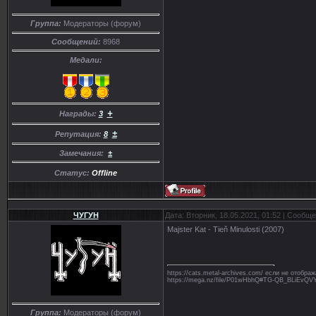
Группа:
Модераторы (форум)
Сообщений:
8968
Медали:
+
Награды:
3
±
Репутация:
8
Замечания:
±
Статус:
Offline
ЧУГУН
Дата: Вторник, 18.05.2021, 01:52 | Сообщ
Majster Kat - Tieň Minulosti (2007)
https://cats.metal-archives.com/ если не отобр
https://mega.nz/file/P01wHbhQ#TG-QB_BLiE
Группа:
Модераторы (форум)