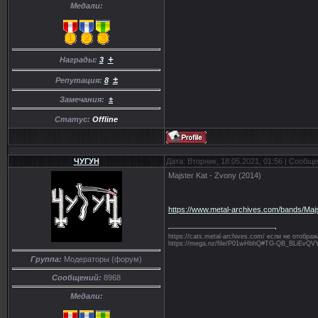
Медали:
+
Награды:
3
±
Репутация:
8
Замечания:
±
Статус:
Offline
ЧУГУН
Дата: Вторник, 18.05.2021, 01:56 | Сообщ
Majster Kat - Zvony (2014)
https://www.metal-archives.com/bands/Maj
https://cats.metal-archives.com/ если не отобр
https://mega.nz/file/P01wHbhQ#TG-QB_BLiE
Группа:
Модераторы (форум)
Сообщений:
8968
Медали: