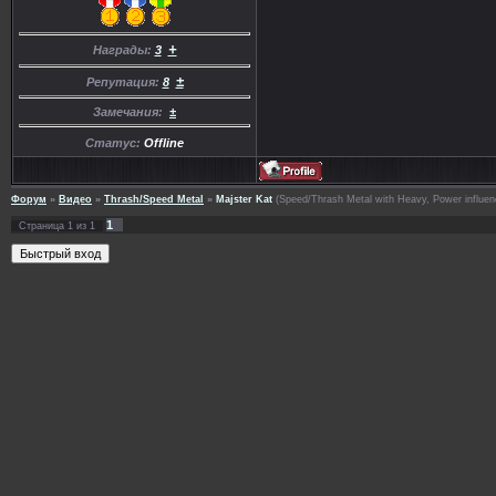
+
Награды:
3
±
Репутация:
8
Замечания:
±
Статус:
Offline
Форум
»
Видео
»
Thrash/Speed Metal
»
Majster Kat
(Speed/Thrash Metal with Heavy, Power influenc
1
Страница
1
из
1