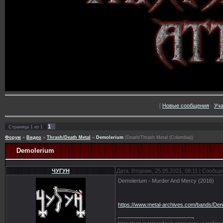
[
Новые сообщения
·
Уча
1
Страница
1
из
1
Форум
»
Видео
»
Thrash/Death Metal
»
Demolerium
(Death/Thrash Metal (Colombia))
Demolerium
ЧУГУН
Дата: Вторник, 25.05.2021, 09:11 | Сообщ
Demolerium - Murder And Mercy (2016)
https://www.metal-archives.com/bands/De