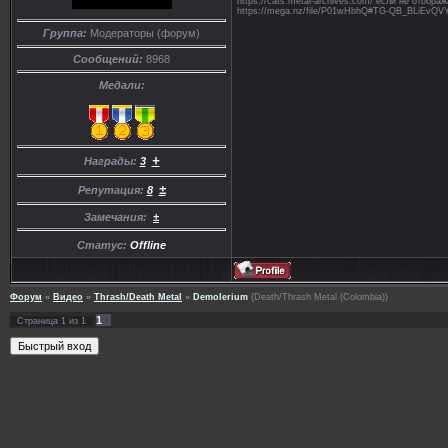
https://cats.metal-archives.com/ если не отобр
https://mega.nz/file/P01wHbhQ#TG-QB_BLiE
Группа:
Модераторы (форум)
Сообщений:
8968
Медали:
+
Награды:
3
±
Репутация:
8
Замечания:
±
Статус:
Offline
Форум
»
Видео
»
Thrash/Death Metal
»
Demolerium
(Death/Thrash Metal (Colombia))
1
Страница
1
из
1