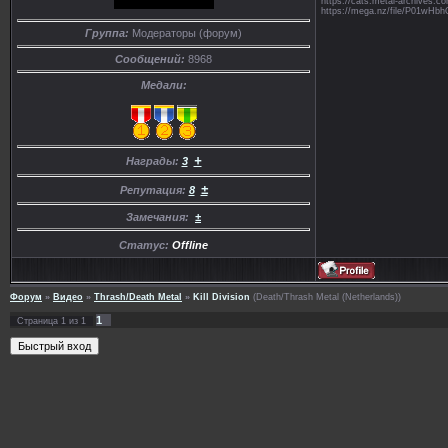
https://cats.metal-archives
https://mega.nz/file/P01
Группа:
Модераторы (форум)
Сообщений:
8968
Медали:
+
Награды:
3
±
Репутация:
8
Замечания:
±
Статус:
Offline
Форум
»
Видео
»
Thrash/Death Metal
»
Kill Division
(Death/Thrash Metal (Netherlands))
1
Страница
1
из
1