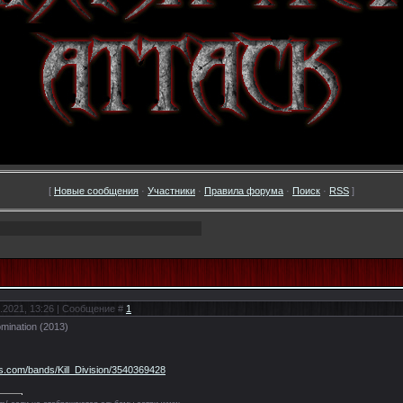
[
Новые сообщения
·
Участники
·
Правила форума
·
Поиск
·
RSS
]
.2021, 13:26 | Сообщение #
1
omination (2013)
es.com/bands/Kill_Division/3540369428