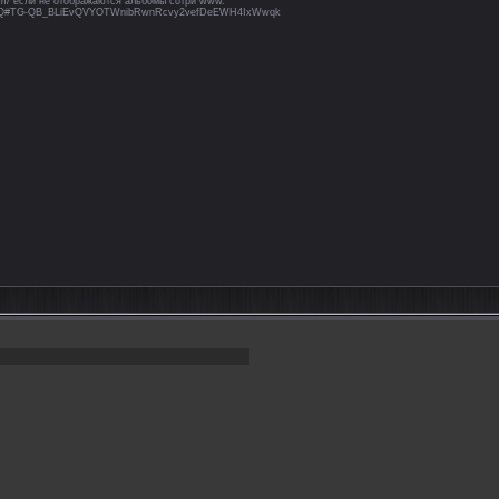
.com/ если не отображаются альбомы сотри www.
wHbhQ#TG-QB_BLiEvQVYOTWnibRwnRcvy2vefDeEWH4IxWwqk