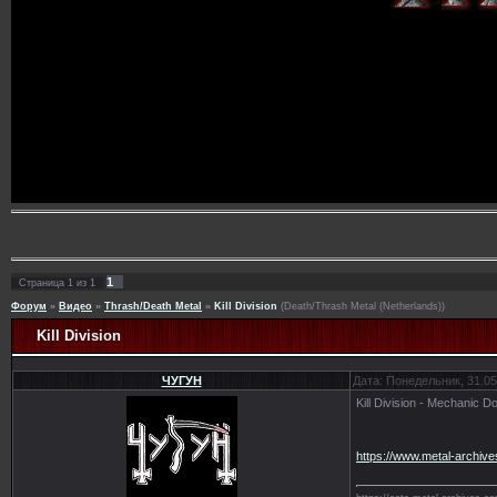
1
Страница
1
из
1
Форум
»
Видео
»
Thrash/Death Metal
»
Kill Division
(Death/Thrash Metal (Netherlands))
Kill Division
ЧУГУН
Дата: Понедельник, 31.05
Kill Division - Mechanic D
https://www.metal-archiv