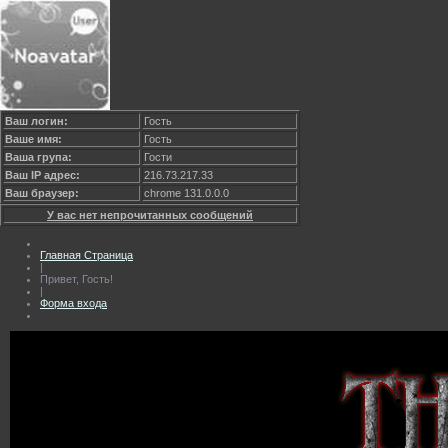
Ваш логин:
Гость
Ваше имя:
Гость
Ваша група:
Гости
Ваш IP адрес:
216.73.217.33
Ваш браузер:
chrome 131.0.0.0
У вас нет непрочитанных сообщений
Главная Страница
|
Привет, Гость!
|
Форма входа