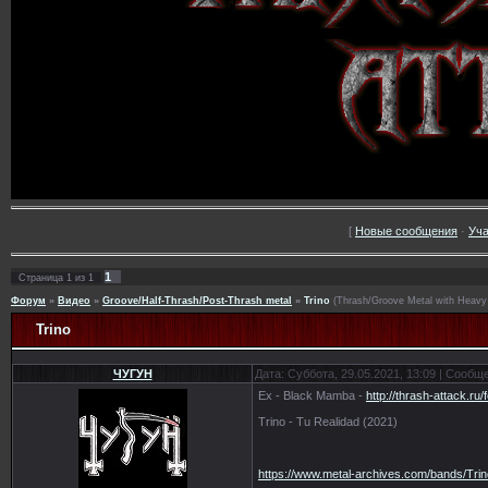
[
Новые сообщения
·
Уча
1
Страница
1
из
1
Форум
»
Видео
»
Groove/Half-Thrash/Post-Thrash metal
»
Trino
(Thrash/Groove Metal with Heavy i
Trino
ЧУГУН
Дата: Суббота, 29.05.2021, 13:09 | Сообщ
Ex - Black Mamba -
http://thrash-attack.ru
Trino - Tu Realidad (2021)
https://www.metal-archives.com/bands/Tri