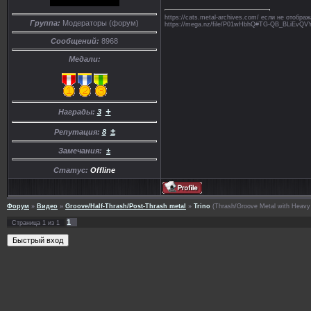
https://cats.metal-archives.com/ если не отобр
Группа:
Модераторы (форум)
https://mega.nz/file/P01wHbhQ#TG-QB_BLiE
Сообщений:
8968
Медали:
+
Награды:
3
±
Репутация:
8
Замечания:
±
Статус:
Offline
Форум
»
Видео
»
Groove/Half-Thrash/Post-Thrash metal
»
Trino
(Thrash/Groove Metal with Heavy i
1
Страница
1
из
1