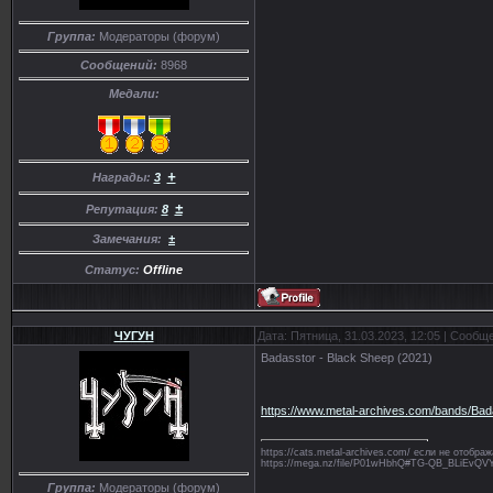
Группа:
Модераторы (форум)
Сообщений:
8968
Медали:
+
Награды:
3
±
Репутация:
8
Замечания:
±
Статус:
Offline
ЧУГУН
Дата: Пятница, 31.03.2023, 12:05 | Сообщ
Badasstor - Black Sheep (2021)
https://www.metal-archives.com/bands/Ba
https://cats.metal-archives.com/ если не отобр
https://mega.nz/file/P01wHbhQ#TG-QB_BLiE
Группа:
Модераторы (форум)