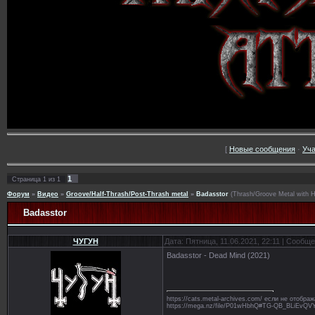
[
Новые сообщения
·
Уча
1
Страница
1
из
1
Форум
»
Видео
»
Groove/Half-Thrash/Post-Thrash metal
»
Badasstor
(Thrash/Groove Metal with H
Badasstor
ЧУГУН
Дата: Пятница, 11.06.2021, 22:11 | Сообщ
Badasstor - Dead Mind (2021)
https://cats.metal-archives.com/ если не отобр
https://mega.nz/file/P01wHbhQ#TG-QB_BLiE