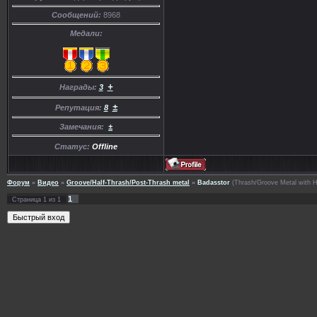
Сообщений:
8968
Медали:
+
Награды:
3
±
Репутация:
8
Замечания:
±
Статус:
Offline
Форум
»
Видео
»
Groove/Half-Thrash/Post-Thrash metal
»
Badasstor
(Thrash/Groove Metal with H
1
Страница
1
из
1