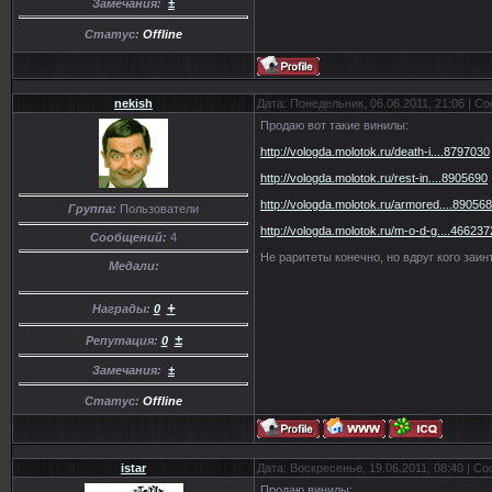
Замечания:
±
Статус:
Offline
nekish
Дата: Понедельник, 06.06.2011, 21:06 | 
Продаю вот такие винилы:
http://vologda.molotok.ru/death-i....8797030
http://vologda.molotok.ru/rest-in....8905690
http://vologda.molotok.ru/armored....89056
Группа:
Пользователи
http://vologda.molotok.ru/m-o-d-g....466237
Сообщений:
4
Не раритеты конечно, но вдруг кого заи
Медали:
+
Награды:
0
±
Репутация:
0
Замечания:
±
Статус:
Offline
istar
Дата: Воскресенье, 19.06.2011, 08:40 | 
Продаю винилы: