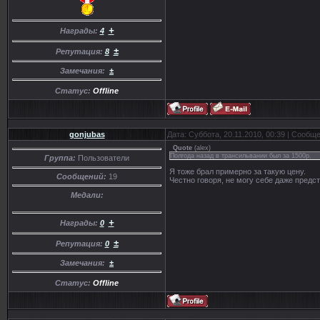
+
Награды:
4
±
Репутация:
8
Замечания:
±
Статус:
Offline
gonjubas
Дата: Суббота, 20.11.2010, 00:39 | Сообщ
Quote
(
alex
)
Полгода назад в трансильвании был за 1500р.
Группа:
Пользователи
Я тоже брал примерно за такую цену.
Сообщений:
19
Честно говоря, не могу себе даже предст
Медали:
+
Награды:
0
±
Репутация:
0
Замечания:
±
Статус:
Offline