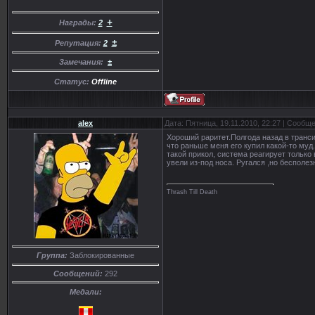
+
Награды:
2
±
Репутация:
2
Замечания:
±
Статус:
Offline
alex
Дата: Пятница, 19.11.2010, 22:27 | Сообщ
Хороший раритет.Полгода назад в трансил
что раньше меня его купил какой-то муд..
такой прикол, система реагирует только
увели из-под носа. Ругался ,но бесполез
Thrash Till Death
Группа:
Заблокированные
Сообщений:
292
Медали: