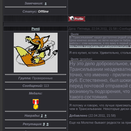
Замечания:
±
Статус:
Offline
Ponti
Дата: Пятница, 22.04.2011, 21:58 | Сообщ
Quote
В "Tрансильвании" нашел достаточно редкий аль
Цена конечно аховая, но легче наскрести бабла 
работы с этим магазином, я его вижу в первый р
http://www.transylvania.ru/catalog/protector/urm
Я его купил, кстати. Удивительно, столь
Quote
(
gonjubas
)
Ну это дело добровольное, к
Трансильвании неадекватны.
точно, что именно - прилич
Группа:
Проверенные
руб. Естественно, был шоки
перед почтовой отправкой о
Сообщений:
113
возникнуть подозрения, чт
Медали:
такого состояния.
Я потому и говорю, что лучше приезжать,
чем в Трансильвании. Некоторые диски о
+
Добавлено
(22.04.2011, 21:58)
Награды:
1
---------------------------------------------
Еще на Молотке бывают редкости за пр
±
Репутация:
9