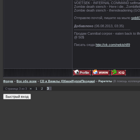
VOETSEK - INFERNAL COMMAND selfmad
Zombie death stench - Here i die...Zo
Zombie death stench - theredeadening
Отправлю почтой, пишите на мыло
spb8
Добавлено
(06.08.2013, 03:35)
---------------------------------------------
Продам Cannibal corpse - eaten back to 
@ 50$
Писать сюда
http://vk.com/nekish89
Форум
»
Все обо всем
»
CD и Винилы (Обмен/Купля/Продажа)
»
Раритеты
(В помощь коллекц
3
Страница
3
из
3
«
1
2