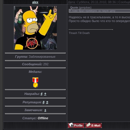
alex
Дата: Суббота, 20.11.2010, 08:36 | Сообщ
Quote
(
gonjubas
)
Я тоже брал примерно за такую цену
Надеюсь не в трасильвании, а то я выск
Просто обидно было что кто-то опередил
Thrash Till Death
Группа:
Заблокированные
Сообщений:
292
Медали:
+
Награды:
4
±
Репутация:
8
Замечания:
±
Статус:
Offline