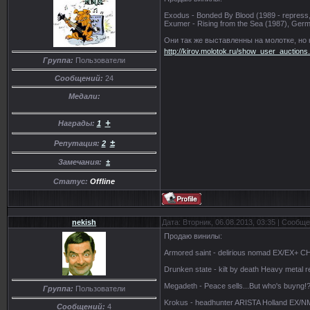
Exodus - Bonded By Blood (1989 - repress,
Exumer - Rising from the Sea (1987), Ger
Они так же выставленны на молотке, н
http://kirov.molotok.ru/show_user_auction
Группа:
Пользователи
Сообщений:
24
Медали:
+
Награды:
1
±
Репутация:
2
Замечания:
±
Статус:
Offline
nekish
Дата: Вторник, 06.08.2013, 03:35 | Сообщ
Продаю винилы:
Armored saint - delirious nomad EX/EX+ 
Drunken state - kilt by death Heavy meta
Megadeth - Peace sells...But who's buy
Группа:
Пользователи
Krokus - headhunter ARISTA Holland EX/N
Сообщений:
4