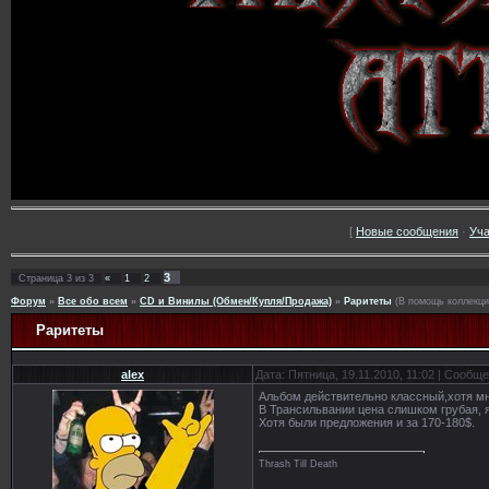
[
Новые сообщения
·
Уча
3
Страница
3
из
3
«
1
2
Форум
»
Все обо всем
»
CD и Винилы (Обмен/Купля/Продажа)
»
Раритеты
(В помощь коллекц
Раритеты
alex
Дата: Пятница, 19.11.2010, 11:02 | Сообщ
Альбом действительно классный,хотя м
В Трансильвании цена слишком грубая, я
Хотя были предложения и за 170-180$.
Thrash Till Death