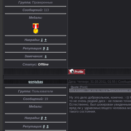
Группа:
Проверенные
Сообщений:
113
Медали:
+
Награды:
1
±
Репутация:
9
Замечания:
±
Статус:
Offline
gonjubas
Дата: Четверг, 31.03.2011, 01:55 | Сообщ
Quote
(
Ponti
)
Что я понял - так это то, что в Трансильванию н
Группа:
Пользователи
Ну это дело добровольное, конечно. :-))
Сообщений:
19
то не очень редкий диск - не помню точ
Естественно, был шокирован увиденным. 
Медали:
вряд ли у здравомыслящего человека мо
такого состояния.
+
Награды:
0
±
Репутация:
0