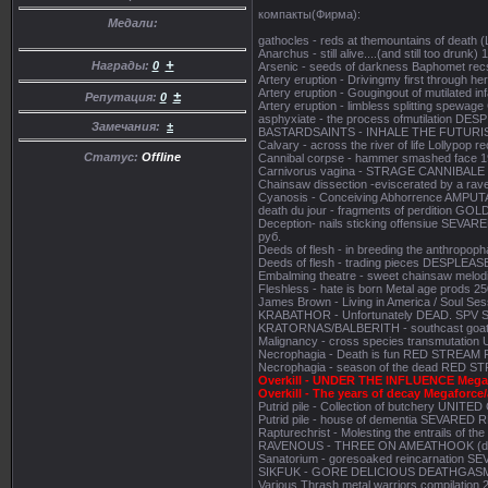
компакты(Фирма):
Медали:
gathocles - reds at themountains of dea
Anarchus - still alive....(and still too drunk
+
Награды:
0
Arsenic - seeds of darkness Baphomet rec
Artery eruption - Drivingmy first throug
Artery eruption - Gougingout of mutilat
±
Репутация:
0
Artery eruption - limbless splitting spe
asphyxiate - the process ofmutilation DES
Замечания:
±
BASTARDSAINTS - INHALE THE FUTURIS
Calvary - across the river of life Lollypop r
Статус:
Offline
Cannibal corpse - hammer smashed face 
Carnivorus vagina - STRAGE CANNIBAL
Chainsaw dissection -eviscerated by a
Cyanosis - Conceiving Abhorrence AMPU
death du jour - fragments of perditio
Deception- nails sticking offensiue SEV
руб.
Deeds of flesh - in breeding the anthrop
Deeds of flesh - trading pieces DESPLEAS
Embalming theatre - sweet chainsaw mel
Fleshless - hate is born Metal age prods 25
James Brown - Living in America / Soul Ses
KRABATHOR - Unfortunately DEAD. SPV 
KRATORNAS/BALBERITH - southcast goatwors
Malignancy - cross species transmutati
Necrophagia - Death is fun RED STREA
Necrophagia - season of the dead RED
Overkill - UNDER THE INFLUENCE Megaf
Overkill - The years of decay Megaforc
Putrid pile - Collection of butchery UNI
Putrid pile - house of dementia SEVARED
Rapturechrist - Molesting the entrails of
RAVENOUS - THREE ON AMEATHOOK (digi
Sanatorium - goresoaked reincarnation 
SIKFUK - GORE DELICIOUS DEATHGASM R
Various Thrash metal warriors compilatio