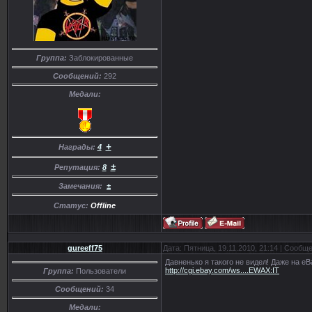
Группа:
Заблокированные
Сообщений:
292
Медали:
+
Награды:
4
±
Репутация:
8
Замечания:
±
Статус:
Offline
gureeff75
Дата: Пятница, 19.11.2010, 21:14 | Сообщ
Давненько я такого не видел! Даже на eB
http://cgi.ebay.com/ws....EWAX:IT
Группа:
Пользователи
Сообщений:
34
Медали: