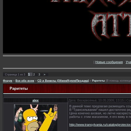
[
Новые сообщения
·
Уча
1
Страница
1
из
3
2
3
»
Форум
»
Все обо всем
»
CD и Винилы (Обмен/Купля/Продажа)
»
Раритеты
(В помощь коллекц
Раритеты
alex
Дата: Воскресенье, 10.05.2009, 13:15 | 
В данной теме предлагаю размещать ссы
В "Tрансильвании" нашел достаточно ред
Цена конечно аховая, но легче наскрести
работы с этим магазином, я его вижу в 
http://www.transylvania.ru/catalog/protect