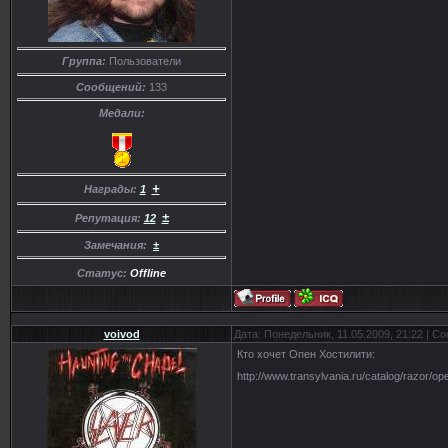
Группа:
Пользователи
Сообщений:
133
Медали:
+
Награды:
1
±
Репутация:
12
Замечания:
±
Статус:
Offline
voivod
Дата: Понедельник, 11.05.2009, 21:22 | 
Кто хочет Опен Хостилити:
http://www.transylvania.ru/catalog/razor/ope