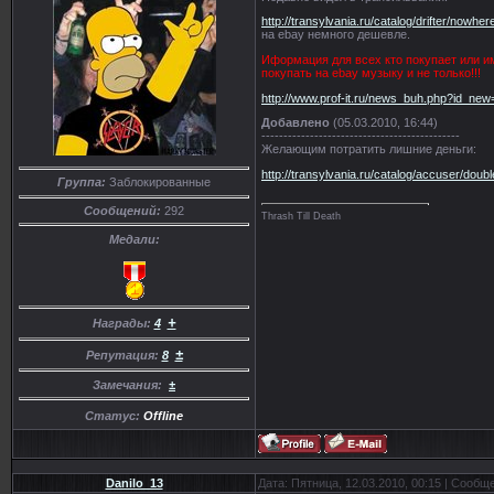
http://transylvania.ru/catalog/drifter/nowhe
на ebay немного дешевле.
Иформация для всех кто покупает или и
покупать на ebay музыку и не только!!!
http://www.prof-it.ru/news_buh.php?id_ne
Добавлено
(05.03.2010, 16:44)
---------------------------------------------
Желающим потратить лишние деньги:
http://transylvania.ru/catalog/accuser/doubl
Группа:
Заблокированные
Сообщений:
292
Thrash Till Death
Медали:
+
Награды:
4
±
Репутация:
8
Замечания:
±
Статус:
Offline
Danilo_13
Дата: Пятница, 12.03.2010, 00:15 | Сообщ