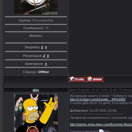
Группа:
Пользователи
Сообщений:
79
Медали:
+
Награды:
2
±
Репутация:
2
Замечания:
±
Статус:
Offline
alex
Дата: Вторник, 10.11.2009, 11:45 | Сообщ
Желающим купить Grinder " Nothing Is Sa
http://cgi.ebay.com/Grinder....94%3A50
Ссылка действует 14 дней, есть время 
Добавлено
(13.05.2009, 20:48)
---------------------------------------------
Предлагаю ознакомиться с каталогом одн
http://stores.shop.ebay.com/Extreme-Mu
Удачных покупок!!!