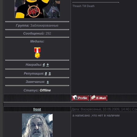
Thrash Till Death
Группа:
Заблокированные
Сообщений:
292
Медали:
+
Награды:
4
±
Репутация:
8
Замечания:
±
Статус:
Offline
frost
Дата: Воскресенье, 10.05.2009, 14:40 | 
а написано ,что нет в наличии