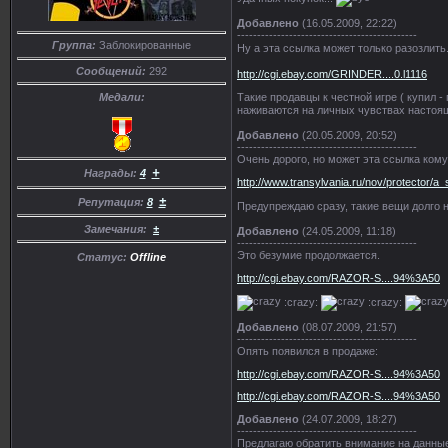
Добавлено
(16.05.2009, 22:22)
---------------------------------------------
Группа:
Заблокированные
Ну а эта ссылка может только разозлить
Сообщений:
292
http://cgi.ebay.com/GRINDER....0.l1116
Такие продавцы к честной игре ( купил -
Медали:
наживаются на личных чувствах настоя
Добавлено
(20.05.2009, 20:52)
---------------------------------------------
Очень дорого, но может эта ссылка кому
+
Награды:
4
http://www.transylvania.ru/nov/protector/a
±
Репутация:
8
Предупреждаю сразу, такие вещи долго 
Замечания:
±
Добавлено
(24.05.2009, 11:18)
---------------------------------------------
Это безумие продолжается.
Статус:
Offline
http://cgi.ebay.com/RAZOR-S....94%3A50
:crazy:
:crazy:
Добавлено
(08.07.2009, 21:57)
---------------------------------------------
Опять появился в продаже:
http://cgi.ebay.com/RAZOR-S....94%3A50
http://cgi.ebay.com/RAZOR-S....94%3A50
Добавлено
(24.07.2009, 18:27)
---------------------------------------------
Предлагаю обратить внимание на данные