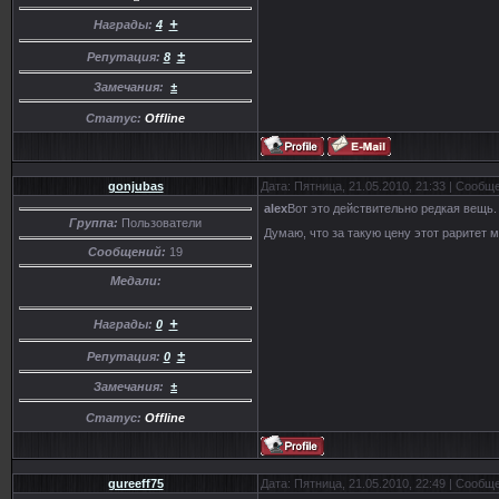
+
Награды:
4
±
Репутация:
8
Замечания:
±
Статус:
Offline
gonjubas
Дата: Пятница, 21.05.2010, 21:33 | Сообщ
alex
Вот это действительно редкая вещь.
Группа:
Пользователи
Думаю, что за такую цену этот раритет м
Сообщений:
19
Медали:
+
Награды:
0
±
Репутация:
0
Замечания:
±
Статус:
Offline
gureeff75
Дата: Пятница, 21.05.2010, 22:49 | Сообщ