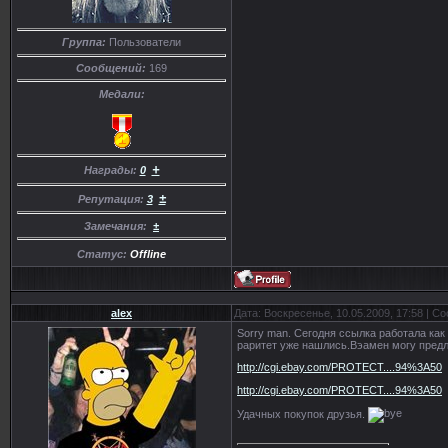
Группа:
Пользователи
Сообщений:
169
Медали:
+
Награды:
0
±
Репутация:
3
Замечания:
±
Статус:
Offline
alex
Дата: Воскресенье, 10.05.2009, 17:58 | 
Sorry man. Сегодня ссылка работала ка
раритет уже нашлись.Вэамен могу пред
http://cgi.ebay.com/PROTECT....94%3A50
http://cgi.ebay.com/PROTECT....94%3A50
Удачных покупок друзья.