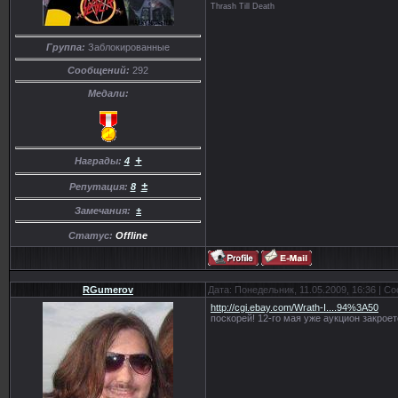
Thrash Till Death
Группа:
Заблокированные
Сообщений:
292
Медали:
+
Награды:
4
±
Репутация:
8
Замечания:
±
Статус:
Offline
RGumerov
Дата: Понедельник, 11.05.2009, 16:36 | 
http://cgi.ebay.com/Wrath-I....94%3A50
поскорей! 12-го мая уже аукцион закроет