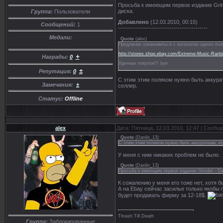
Просьба к имеющим первое издание Grind
диска.
Группа:
Пользователи
Добавлено
(12.03.2010, 00:15)
Сообщений:
1
---------------------------------------------
Медали:
Quote
(
alex
)
Предлагаю ознакомиться с каталогом одного пол
http://stores.shop.ebay.com/Extreme-Music-Rar
+
Награды:
0
Удачных покупок!!! bye
±
Репутация:
0
С этим этим поляком нужно быть аккурат
Замечания:
±
селлер.
Статус:
Offline
alex
Дата: Пятница, 12.03.2010, 12:47 | Сообщ
Quote
(
Danilo_13
)
С этим этим поляком нужно быть аккуратным, ес
У меня с ним никаких проблем не было.
Quote
(
Danilo_13
)
Просьба к имеющим первое издание Grinder - Daw
К сожалению у меня его тоже нет, хотя б
А на Ebay сейчас засилье только якобы 
будет продавать фирму за 12-18$.
Thrash Till Death
Группа:
Заблокированные