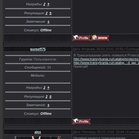
+
Награды:
2
±
Репутация:
2
Замечания:
±
Статус:
Offline
gureeff75
Дата: Вторник, 26.01.2010, 23:55 | Сообщ
В Трансильвании опять появился Protector 
http://www.transylvania.ru/catalog/protecto
Группа:
Пользователи
http://www.transylvania.ru/catalog....d_jap_
Налетай!
Сообщений:
34
Медали:
+
Награды:
2
±
Репутация:
2
Замечания:
±
Статус:
Offline
alex
Дата: Пятница, 05.03.2010, 16:44 | Сообщ
Недавно видел в трансильвании: