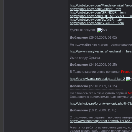
http://global.ebay.com/Mandator-Initial_Ve
http://global.ebay.com/Grinder....tem
http://global.ebay.com/GRINDER....tem
http://global.ebay.com/THE_MESSIAH_-_Ro
http://global.ebay.com/SLAYER_....tem
http://global.ebay.com/SLAYER-....tem
Удачных покупок.
Добавлено
(29.08.2009, 01:02)
---------------------------------------------
Не подумайте что я агент трансильвании,
http://www.transylvania.ru/new/hard_n_hea
Имел ввиду Оргазм.
Добавлено
(24.10.2009, 09:25)
---------------------------------------------
В Трансильвании опять появился
Protect
http://transylvania.ru/catalog....d_jap_2
Добавлено
(27.10.2009, 14:15)
---------------------------------------------
По этой ссылке можно купить первый
Ma
Цена вполне приемлемая, сам покупал д
http://darkside.ru/forum/viewtopic.php?f=7
Добавлено
(10.11.2009, 11:45)
---------------------------------------------
Это конечно не раритет , но очень интер
http://www.theomegaorder.com/ANTHRAX...
A вот этих ребят я искал очень давно, но 
уходит около 200$. Данное переиздание е