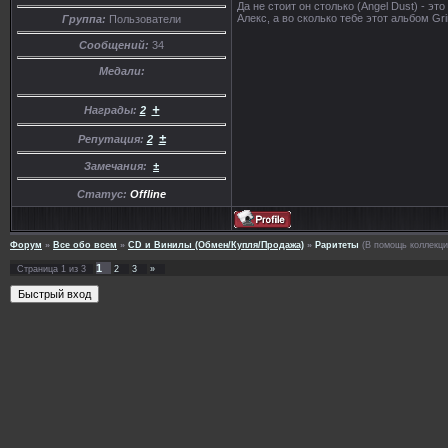
Да не стоит он столько (Angel Dust) - эт
Алекс, а во сколько тебе этот альбом Gr
Группа:
Пользователи
Сообщений:
34
Медали:
+
Награды:
2
±
Репутация:
2
Замечания:
±
Статус:
Offline
Форум
»
Все обо всем
»
CD и Винилы (Обмен/Купля/Продажа)
»
Раритеты
(В помощь коллекц
1
Страница
1
из
3
2
3
»