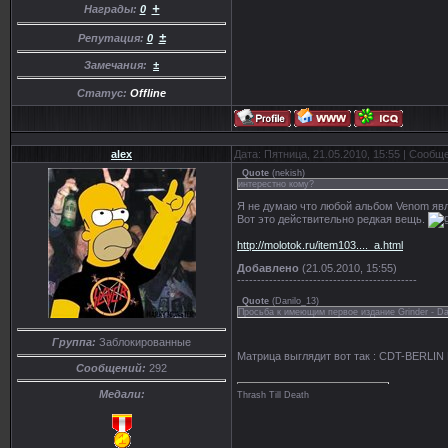
+
Награды:
0
±
Репутация:
0
Замечания:
±
Статус:
Offline
alex
Дата: Пятница, 21.05.2010, 15:55 | Сообщ
Quote
(
nekish
)
интерестно кому?
Я не думаю что любой альбом Venom явл
Вот это действительно редкая вещь.
http://molotok.ru/item103...._a.html
Добавлено
(21.05.2010, 15:55)
---------------------------------------------
Quote
(
Danilo_13
)
Просьба к имеющим первое издание Grinder - Daw
Группа:
Заблокированные
Матрица выглядит вот так : CDT-BERLIN
Сообщений:
292
Медали:
Thrash Till Death