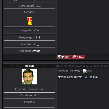
Сообщений:
292
Медали:
+
Награды:
4
±
Репутация:
8
Замечания:
±
Статус:
Offline
nekish
Дата: Четверг, 20.05.2010, 01:20 | Сообщ
интерестно кому?
http://molotok.ru/item103....ss.html
Группа:
Пользователи
Сообщений:
4
Медали: