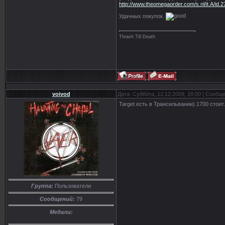
http://www.theomegaorder.com/s.nl/it.A/id.2
Удачных покупок.
Thrash Till Death
voivod
Дата: Суббота, 12.12.2009, 18:00 | Сообщ
Target есть в Трансильвании).1700 стоит.
Группа:
Пользователи
Сообщений:
79
Медали: