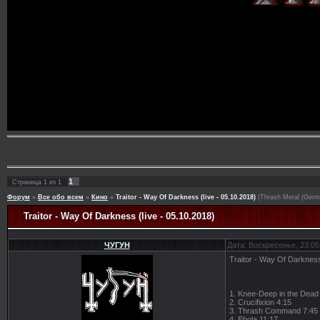
1
Страница
1
из
1
Форум
»
Все обо всем
»
Кино
»
Traitor - Way Of Darkness (live - 05.10.2018)
(Thrash Metal (Germ
Traitor - Way Of Darkness (live - 05.10.2018)
ЧУГУН
Дата: Воскресенье, 23.05
Traitor - Way Of Darkness
1. Knee-Deep in the Dead
2. Crucifixion 4:15
3. Thrash Command 7:45
4. Ebola 11:17