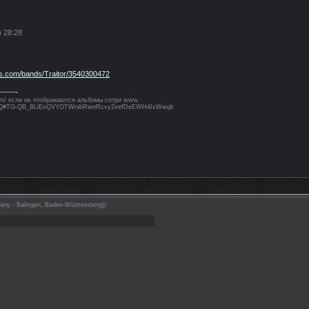
) 28:28
es.com/bands/Traitor/3540300472
.com/ если не отображаются альбомы сотри www.
wHbhQ#TG-QB_BLiEvQVYOTWnibRwnRcvy2vefDeEWH4IxWwqk
any - Balingen, Baden-Württemberg))