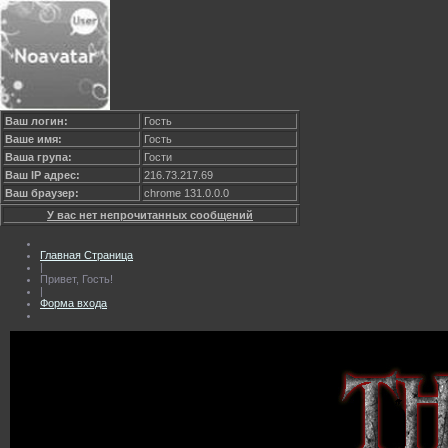
Ваш логин:
Гость
Ваше имя:
Гость
Ваша група:
Гости
Ваш IP адрес:
216.73.217.69
Ваш браузер:
chrome 131.0.0.0
У вас нет непрочитанных сообщений
Главная Страница
|
Привет, Гость!
|
Форма входа