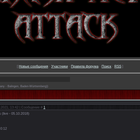
[
Новые сообщения
·
Участники
·
Правила форума
·
Поиск
·
RSS
]
any - Balingen, Baden-Württemberg))
.2021, 13:42 | Сообщение #
1
 (live - 05.10.2018)
 0:12