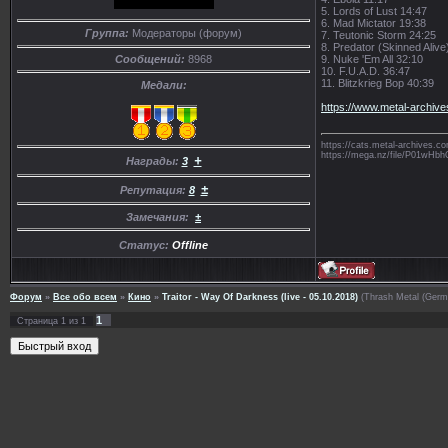
5. Lords of Lust 14:47
6. Mad Mictator 19:38
Группа:
Модераторы (форум)
7. Teutonic Storm 24:25
8. Predator (Skinned Alive
9. Nuke 'Em All 32:10
Сообщений:
8968
10. F.U.A.D. 36:47
11. Blitzkrieg Bop 40:39
Медали:
https://www.metal-archiv
https://cats.metal-archives
https://mega.nz/file/P01
+
Награды:
3
±
Репутация:
8
Замечания:
±
Статус:
Offline
Форум
»
Все обо всем
»
Кино
»
Traitor - Way Of Darkness (live - 05.10.2018)
(Thrash Metal (Germ
1
Страница
1
из
1