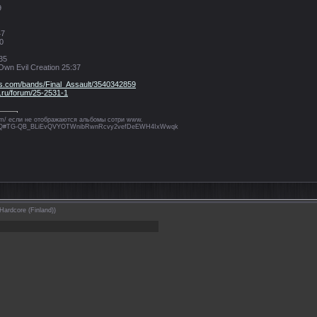
9
47
0
:35
 Own Evil Creation 25:37
es.com/bands/Final_Assault/3540342859
k.ru/forum/25-2531-1
.com/ если не отображаются альбомы сотри www.
wHbhQ#TG-QB_BLiEvQVYOTWnibRwnRcvy2vefDeEWH4IxWwqk
Hardcore (Finland))