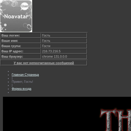
Ваш логин:
Гость
Ваше имя:
Гость
Ваша група:
Гости
Ваш IP адрес:
216.73.216.5
Ваш браузер:
chrome 131.0.0.0
У вас нет непрочитанных сообщений
Главная Страница
|
Привет, Гость!
|
Форма входа