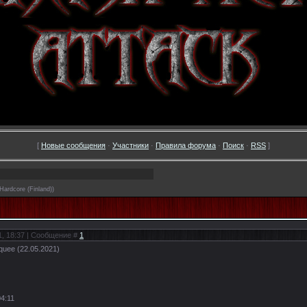
[
Новые сообщения
·
Участники
·
Правила форума
·
Поиск
·
RSS
]
Hardcore (Finland))
1, 18:37 | Сообщение #
1
nquee (22.05.2021)
04:11