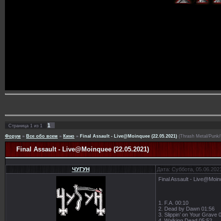
1
Страница
1
из
1
Форум
»
Все обо всем
»
Кино
»
Final Assault - Live@Moinquee (22.05.2021)
(Thrash Metal/Punk/
Final Assault - Live@Moinquee (22.05.2021)
ЧУГУН
Дата: Суббота, 05.06.202
Final Assault - Live@Moi
1. F.A. 00:10
2. Dead by Dawn 01:56
3. Slippin’ on Your Grave 
4. Walking Dead 05:52