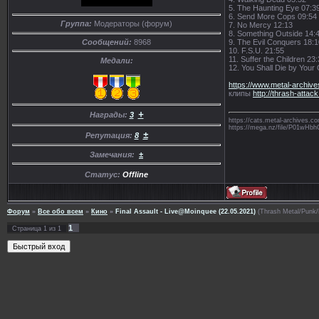
5. The Haunting Eye 07:3
6. Send More Cops 09:54
Группа:
Модераторы (форум)
7. No Mercy 12:13
8. Something Outside 14:
9. The Evil Conquers 18:1
Сообщений:
8968
10. F.S.U. 21:55
11. Suffer the Children 23
Медали:
12. You Shall Die by Your
https://www.metal-archiv
клипы
http://thrash-attac
+
Награды:
3
https://cats.metal-archives
https://mega.nz/file/P01
±
Репутация:
8
Замечания:
±
Статус:
Offline
Форум
»
Все обо всем
»
Кино
»
Final Assault - Live@Moinquee (22.05.2021)
(Thrash Metal/Punk/
1
Страница
1
из
1