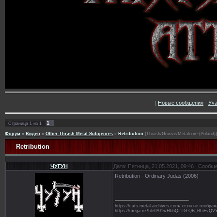
[
Новые сообщения
·
Уча
1
Страница
1
из
1
Форум
»
Видео
»
Other Thrash Metal Subgenres
»
Retribution
(Thrash/Groove/Metalcore (Poland))
Retribution
ЧУГУН
Дата: Пятница, 21.05.2021, 09:46 | Сообщ
Retribution - Ordinary Judas (2006)
https://cats.metal-archives.com/ если не отобр
https://mega.nz/file/P01wHbhQ#TG-QB_BLiE