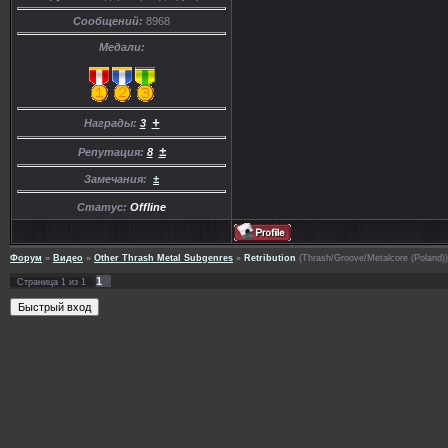
Сообщений:
8968
Медали:
+
Награды:
3
±
Репутация:
8
Замечания:
±
Статус:
Offline
Форум
»
Видео
»
Other Thrash Metal Subgenres
»
Retribution
(Thrash/Groove/Metalcore (Poland))
1
Страница
1
из
1