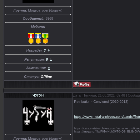
Группа:
Модераторы (форум)
Сообщений:
8968
Медали:
+
Награды:
3
±
Репутация:
8
Замечания:
±
Статус:
Offline
ЧУГУН
Дата: Пятница, 21.05.2021, 09:48 | Сообщ
Retribution - Convicted (2010-2013)
https://www.metal-archives.com/bands/Retr
https://cats.metal-archives.com/ если не отобр
https://mega.nz/file/P01wHbhQ#TG-QB_BLiE
Группа:
Модераторы (форум)