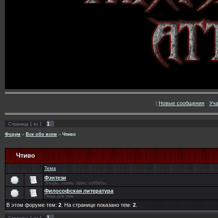
[
Новые сообщения
·
Уча
1
Страница
1
из
1
Форум
»
Все обо всем
»
Чтиво
Чтиво
Тема
Фэнтези
Эльфы, гномы, орки, хоббиты
Философская литература
Пища для ума
В этом форуме тем:
2
. На странице показано тем:
2
.
1
Страница
1
из
1