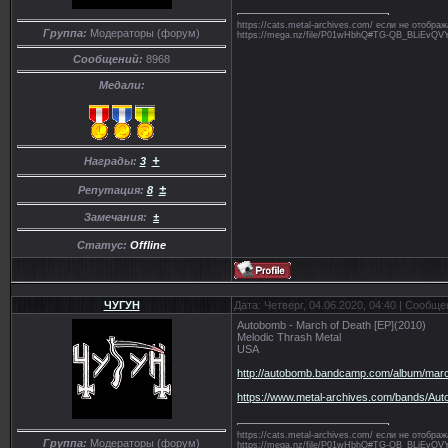
https://cats.metal-archives.com/ если не отобр
Группа:
Модераторы (форум)
https://mega.nz/file/P01wHbhQ#TG-QB_BLiE
Сообщений:
8968
Медали:
+
Награды:
3
±
Репутация:
8
Замечания:
±
Статус:
Offline
ЧУГУН
Дата: Четверг, 04.06.2020, 04:40 | Сообщ
Autobomb - March of Death [EP](2010)
Melodic Thrash Metal
USA
http://autobomb.bandcamp.com/album/marc
https://www.metal-archives.com/bands/Au
https://cats.metal-archives.com/ если не отобр
Группа:
Модераторы (форум)
https://mega.nz/file/P01wHbhQ#TG-QB_BLiE