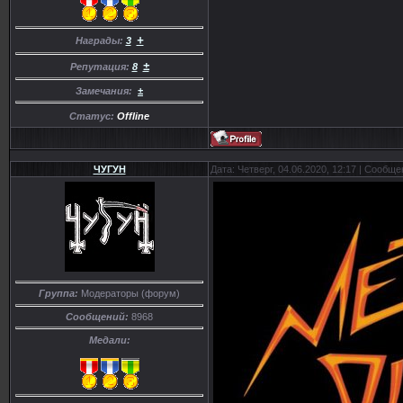
+
Награды:
3
±
Репутация:
8
Замечания:
±
Статус:
Offline
ЧУГУН
Дата: Четверг, 04.06.2020, 12:17 | Сообщ
Группа:
Модераторы (форум)
Сообщений:
8968
Медали: