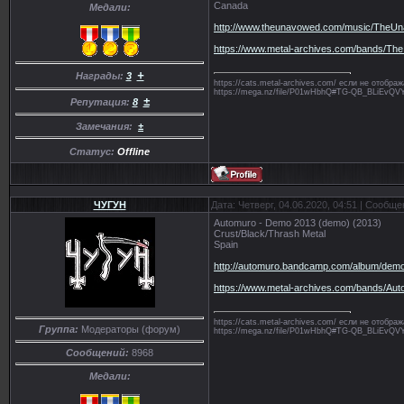
Canada
Медали:
http://www.theunavowed.com/music/TheUn
https://www.metal-archives.com/bands/T
+
Награды:
3
https://cats.metal-archives.com/ если не отобр
https://mega.nz/file/P01wHbhQ#TG-QB_BLiE
±
Репутация:
8
Замечания:
±
Статус:
Offline
ЧУГУН
Дата: Четверг, 04.06.2020, 04:51 | Сообщ
Automuro - Demo 2013 (demo) (2013)
Crust/Black/Thrash Metal
Spain
http://automuro.bandcamp.com/album/dem
https://www.metal-archives.com/bands/Au
https://cats.metal-archives.com/ если не отобр
Группа:
Модераторы (форум)
https://mega.nz/file/P01wHbhQ#TG-QB_BLiE
Сообщений:
8968
Медали: