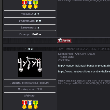
https://mega.nz/file/P01wHbhQ#TG-QB_BLiE
+
Награды:
3
±
Репутация:
8
Замечания:
±
Статус:
Offline
ЧУГУН
Дата: Четверг, 18.06.2020, 05:55 | Сообщ
Neanderthal - Año Cero (2012)
Thrash Metal
Argentina
http://neanderthalthrash.bandcamp.com/al
https://www.metal-archives.com/bands/Ne
https://cats.metal-archives.com/ если не отобр
Группа:
Модераторы (форум)
https://mega.nz/file/P01wHbhQ#TG-QB_BLiE
Сообщений:
8968
Медали: