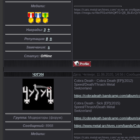
Медали:
https://cats.metal-archives.com/ если не отобр
https://mega.nz/file/P01wHbhQ#TG-QB_BLiE
+
Награды:
3
±
Репутация:
8
Замечания:
±
Статус:
Offline
ЧУГУН
Дата: Четверг, 11.06.2020, 14:56 | Сообщ
Cobra Death - Cobra Death [EP](2012)
Speed/Death/Thrash Metal
Switzerland
https://cobradeath.bandcamp.com/album/c
Cobra Death - Sick [EP](2015)
Speed/Thrash/Death Metal
Switzerland
Группа:
Модераторы (форум)
https://cobradeath.bandcamp.com/album/si
https://www.metal-archives.com/bands/Co
Сообщений:
8968
Медали:
https://cats.metal-archives.com/ если не отобр