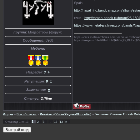
Spain
http://napalmhc.bandcamp.com/album/est
клип -
http://thrash-attack.ru/forum/25-180
https://www.metal-archives.com/bands/Na
Группа:
Модераторы (форум)
https://cats.metal-archives.com/ если не отобр
Сообщений:
8968
https://mega.nz/file/P01wHbhQ#TG-QB_BLiE
Медали:
+
Награды:
3
±
Репутация:
8
Замечания:
±
Статус:
Offline
Форум
»
Все обо всем
»
Инвайты (Обмен/Раздача/Просьбы)
»
Бесплатно Скачать Thrash Meta
1
Страница
1
из
13
2
3
…
12
13
»