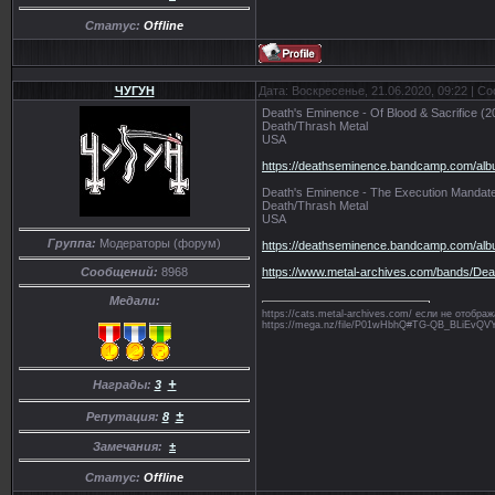
Статус:
Offline
ЧУГУН
Дата: Воскресенье, 21.06.2020, 09:22 | 
Death's Eminence - Of Blood & Sacrifice (2
Death/Thrash Metal
USA
https://deathseminence.bandcamp.com/albu
Death's Eminence - The Execution Mandat
Death/Thrash Metal
USA
Группа:
Модераторы (форум)
https://deathseminence.bandcamp.com/alb
https://www.metal-archives.com/bands/De
Сообщений:
8968
Медали:
https://cats.metal-archives.com/ если не отобр
https://mega.nz/file/P01wHbhQ#TG-QB_BLiE
+
Награды:
3
±
Репутация:
8
Замечания:
±
Статус:
Offline