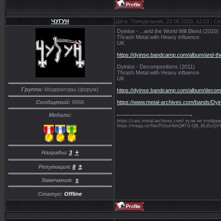
ЧУГУН
Дата: Понедельник, 22.06.2020, 12:23 | 
Dyinise - ...and the World Will Bleed (2010)
Thrash Metal with Heavy influence
UK
https://dyinse.bandcamp.com/album/and-the
Dyinise - Decompositions (2011)
Thrash Metal with Heavy influence
UK
Группа:
Модераторы (форум)
https://dyinse.bandcamp.com/album/decom
https://www.metal-archives.com/bands/Dyi
Сообщений:
8968
Медали:
https://cats.metal-archives.com/ если не отобр
https://mega.nz/file/P01wHbhQ#TG-QB_BLiE
+
Награды:
3
±
Репутация:
8
Замечания:
±
Статус:
Offline