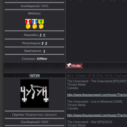
Сообщений:
8968
Медали:
+
Награды:
3
±
Репутация:
8
Замечания:
±
Статус:
Offline
ЧУГУН
Дата: Четверг, 04.06.2020, 04:43 | Сообщ
The Unavowed - The Unavowed [EP](2007
Thrash Metal
Canada
http://www.theunavowed.com/music/TheU
The Unavowed - Live in Montreal (2008)
Thrash Metal
Canada
Группа:
Модераторы (форум)
http://www.theunavowed.com/music/TheU
The Unavowed - War [EP](2010)
Сообщений:
8968
Thrash Metal