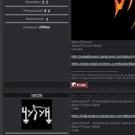
+
Награды:
3
±
Репутация:
8
Замечания:
±
Статус:
Offline
Metal Disease
Speed/Thrash Metal
Ukraine
http://metaldisease.bandcamp.com/album/y
https://www.metal-archives.com/bands/Me
https://cats.metal-archives.com/ если не отобр
https://mega.nz/file/P01wHbhQ#TG-QB_BLiE
ЧУГУН
Дата: Пятница, 05.06.2020, 21:36 | Сообщ
Kalkumakuñ - Profundidad Abismal (demo) 
Black/Thrash Metal
Chile
https://kalkumakun.bandcamp.com/album/p
Kalkumakuñ - Nutramkan (Awûn) (demo) (
Black/Thrash Metal
Chile