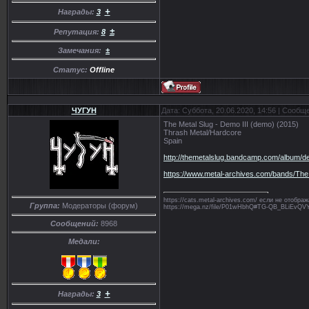
+
Награды:
3
±
Репутация:
8
Замечания:
±
Статус:
Offline
ЧУГУН
Дата: Суббота, 20.06.2020, 14:56 | Сообщ
The Metal Slug - Demo III (demo) (2015)
Thrash Metal/Hardcore
Spain
http://themetalslug.bandcamp.com/album/de
https://www.metal-archives.com/bands/Th
https://cats.metal-archives.com/ если не отобр
Группа:
Модераторы (форум)
https://mega.nz/file/P01wHbhQ#TG-QB_BLiE
Сообщений:
8968
Медали:
+
Награды:
3