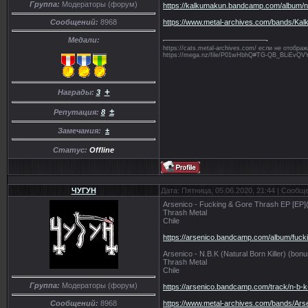
Группа:
Модераторы (форум)
https://kalkumakun.bandcamp.com/album/
https://www.metal-archives.com/bands/
Сообщений:
8968
Медали:
https://cats.metal-archives.com/ если не отобр
https://mega.nz/file/P01wHbhQ#TG-QB_BLiE
+
Награды:
3
±
Репутация:
8
Замечания:
±
Статус:
Offline
ЧУГУН
Дата: Пятница, 05.06.2020, 21:44 | Сообщ
Arsenico - Fucking & Gore Thrash EP [EP]
Thrash Metal
Chile
https://arsenico.bandcamp.com/album/fuck
Arsenico - N.B.K (Natural Born Killer) (bonu
Thrash Metal
Chile
Группа:
Модераторы (форум)
https://arsenico.bandcamp.com/track/n-b-k-n
https://www.metal-archives.com/bands/Ar
Сообщений:
8968