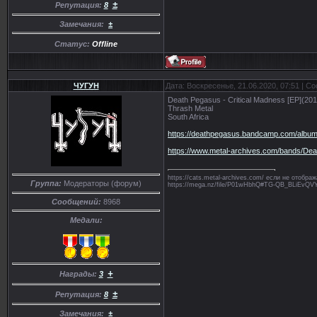
±
Репутация:
8
Замечания:
±
Статус:
Offline
ЧУГУН
Дата: Воскресенье, 21.06.2020, 07:51 | 
Death Pegasus - Critical Madness [EP](201
Thrash Metal
South Africa
https://deathpegasus.bandcamp.com/album/
https://www.metal-archives.com/bands/D
https://cats.metal-archives.com/ если не отобр
Группа:
Модераторы (форум)
https://mega.nz/file/P01wHbhQ#TG-QB_BLiE
Сообщений:
8968
Медали:
+
Награды:
3
±
Репутация:
8
Замечания:
±