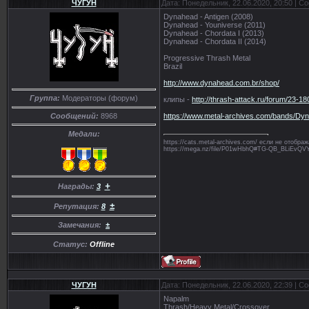
ЧУГУН
Дата: Понедельник, 22.06.2020, 20:50 | 
Dynahead - Antigen (2008)
Dynahead - Youniverse (2011)
Dynahead - Chordata I (2013)
Dynahead - Chordata II (2014)
Progressive Thrash Metal
Brazil
http://www.dynahead.com.br/shop/
Группа:
Модераторы (форум)
клипы -
http://thrash-attack.ru/forum/23-18
https://www.metal-archives.com/bands/Dy
Сообщений:
8968
Медали:
https://cats.metal-archives.com/ если не отобр
https://mega.nz/file/P01wHbhQ#TG-QB_BLiE
+
Награды:
3
±
Репутация:
8
Замечания:
±
Статус:
Offline
ЧУГУН
Дата: Понедельник, 22.06.2020, 22:39 | 
Napalm
Thrash/Heavy Metal/Crossover