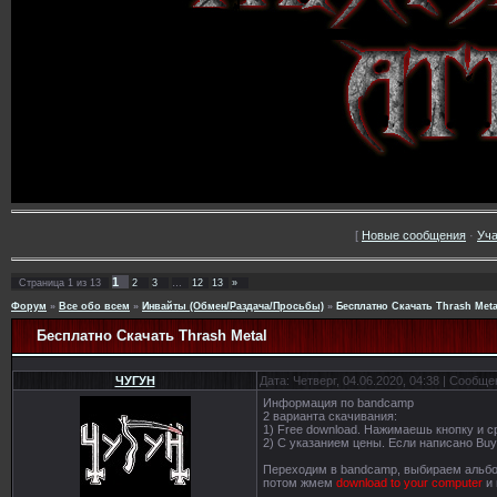
[
Новые сообщения
·
Уча
1
Страница
1
из
13
2
3
…
12
13
»
Форум
»
Все обо всем
»
Инвайты (Обмен/Раздача/Просьбы)
»
Бесплатно Скачать Thrash Meta
Бесплатно Скачать Thrash Metal
ЧУГУН
Дата: Четверг, 04.06.2020, 04:38 | Сообщ
Информация по bandcamp
2 варианта скачивания:
1) Free download. Нажимаешь кнопку и с
2) С указанием цены. Если написано Buy 
Переходим в bandcamp, выбираем альб
потом жмем
download to your computer
и 