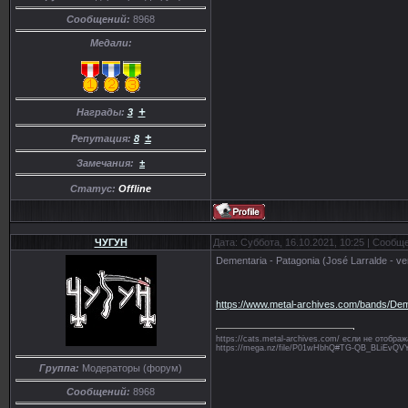
Сообщений:
8968
Медали:
+
Награды:
3
±
Репутация:
8
Замечания:
±
Статус:
Offline
ЧУГУН
Дата: Суббота, 16.10.2021, 10:25 | Сообщ
Dementaria - Patagonia (José Larralde - v
https://www.metal-archives.com/bands/De
https://cats.metal-archives.com/ если не отобр
https://mega.nz/file/P01wHbhQ#TG-QB_BLiE
Группа:
Модераторы (форум)
Сообщений:
8968