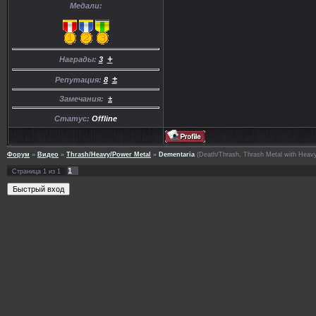
Медали:
+
Награды:
3
±
Репутация:
8
Замечания:
±
Статус:
Offline
Форум
»
Видео
»
Thrash/Heavy/Power Metal
»
Dementaria
(Death/Thrash, Thrash Metal with Heavy 
1
Страница
1
из
1