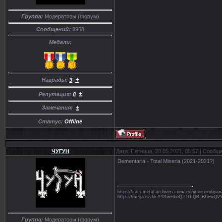
Группа:
Модераторы (форум)
Сообщений:
8968
Медали:
+
Награды:
3
±
Репутация:
8
Замечания:
±
Статус:
Offline
ЧУГУН
Дата: Пятница, 28.05.2021, 05:57 | Сообщ
Dementaria - Total Miseria (2021-2021?)
https://cats.metal-archives.com/ если не отобр
https://mega.nz/file/P01wHbhQ#TG-QB_BLiE
Группа:
Модераторы (форум)