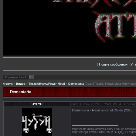
[
Новые сообщения
·
Уча
1
Страница
1
из
1
Форум
»
Видео
»
Thrash/Heavy/Power Metal
»
Dementaria
(Death/Thrash, Thrash Metal with Heavy 
Dementaria
ЧУГУН
Дата: Пятница, 28.05.2021, 05:54 | Сообщ
Dementaria - Resistiendo el Olvido (2016)
https://cats.metal-archives.com/ если не отобр
https://mega.nz/file/P01wHbhQ#TG-QB_BLiE