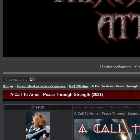
[
Новые сообщения
·
Уча
1
Страница
1
из
1
Форум
»
Thrash Metal релизы - Резервный
»
MP3 320 kbps
»
A Call To Arms - Peace Through S
A Call To Arms - Peace Through Strength (2021)
chest86
Дата: Понедельник, 07.06.2021, 09:23 | 
A Call To Arms - Peace Through Strengt