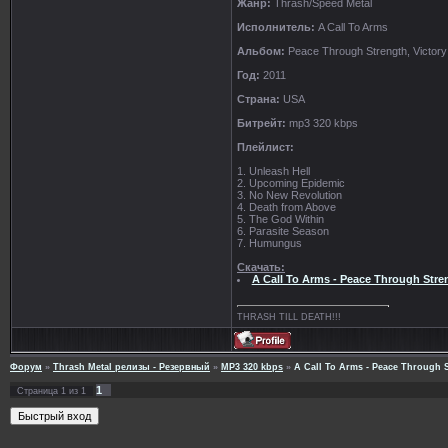
Жанр:
Thrash/Speed Metal
Исполнитель:
A Call To Arms
Альбом:
Peace Through Strength, Victory
Год:
2011
Страна:
USA
Битрейт:
mp3 320 kbps
Плейлист:
1. Unleash Hell
2. Upcoming Epidemic
3. No New Revolution
4. Death from Above
5. The God Within
6. Parasite Season
7. Humungus
Скачать:
A Call To Arms - Peace Through Stre
THRASH TILL DEATH!!!
Форум
»
Thrash Metal релизы - Резервный
»
MP3 320 kbps
»
A Call To Arms - Peace Through S
1
Страница
1
из
1