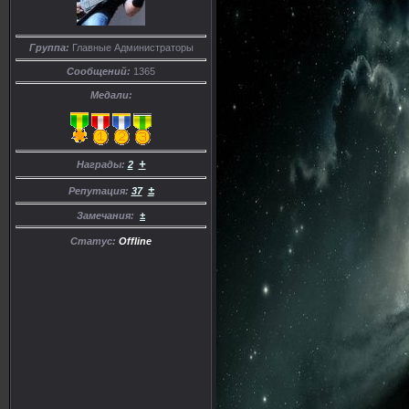
Группа:
Главные Администраторы
Сообщений:
1365
Медали:
+
Награды:
2
±
Репутация:
37
Замечания:
±
Статус:
Offline