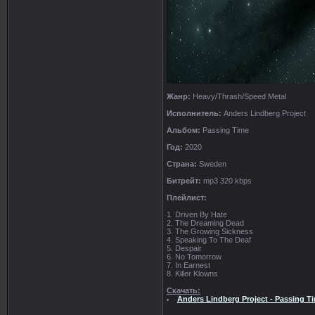
Жанр:
Heavy/Thrash/Speed Metal
Исполнитель:
Anders Lindberg Project
Альбом:
Passing Time
Год:
2020
Страна:
Sweden
Битрейт:
mp3 320 kbps
Плейлист:
1. Driven By Hate
2. The Dreaming Dead
3. The Growing Sickness
4. Speaking To The Deaf
5. Despair
6. No Tomorrow
7. In Earnest
8. Killer Klowns
Скачать:
Anders Lindberg Project - Passing T