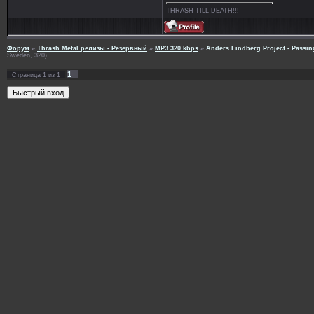
THRASH TILL DEATH!!!
Форум
»
Thrash Metal релизы - Резервный
»
MP3 320 kbps
»
Anders Lindberg Project - Passing
Sweden, 320)
1
Страница
1
из
1