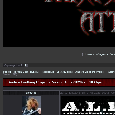
[
Новые сообщения
·
Уча
1
Страница
1
из
1
Форум
»
Thrash Metal релизы - Резервный
»
MP3 320 kbps
»
Anders Lindberg Project - Passing
Sweden, 320)
Anders Lindberg Project - Passing Time (2020) at 320 kbps
chest86
Дата: Понедельник, 07.06.2021, 10:42 | 