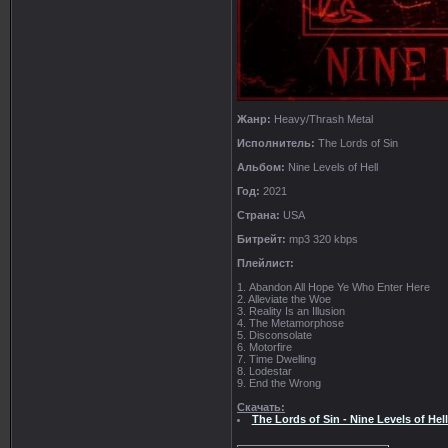
Жанр:
Heavy/Thrash Metal
Исполнитель:
The Lords of Sin
Альбом:
Nine Levels of Hell
Год:
2021
Страна:
USA
Битрейт:
mp3 320 kbps
Плейлист:
1. Abandon All Hope Ye Who Enter Here
2. Alleviate the Woe
3. Reality Is an Illusion
4. The Metamorphose
5. Disconsolate
6. Motorfire
7. Time Dwelling
8. Lodestar
9. End the Wrong
Скачать:
The Lords of Sin - Nine Levels of He