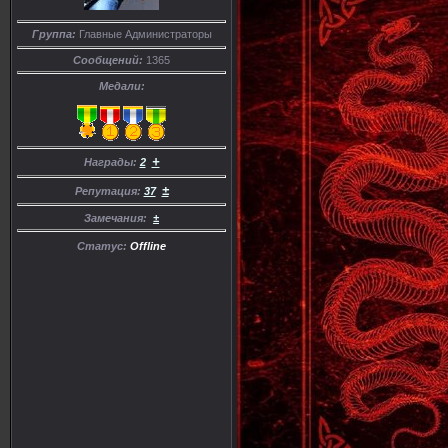
Группа:
Главные Администраторы
Сообщений:
1365
Медали:
+
Награды:
2
±
Репутация:
37
Замечания:
±
Статус:
Offline