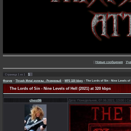
[
Новые сообщения
·
Уча
1
Страница
1
из
1
Форум
»
Thrash Metal релизы - Резервный
»
MP3 320 kbps
»
The Lords of Sin - Nine Levels of 
The Lords of Sin - Nine Levels of Hell (2021) at 320 kbps
chest86
Дата: Понедельник, 07.06.2021, 13:00 | 