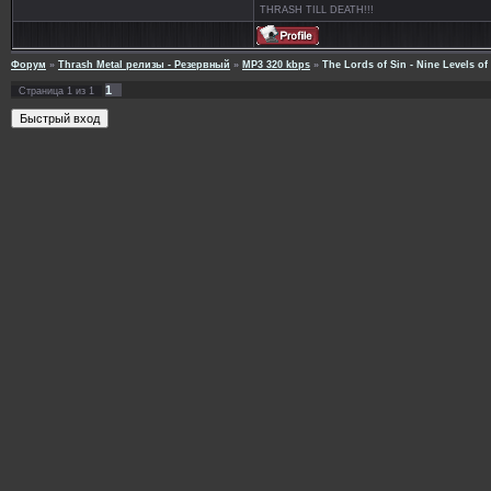
THRASH TILL DEATH!!!
Форум
»
Thrash Metal релизы - Резервный
»
MP3 320 kbps
»
The Lords of Sin - Nine Levels of 
1
Страница
1
из
1